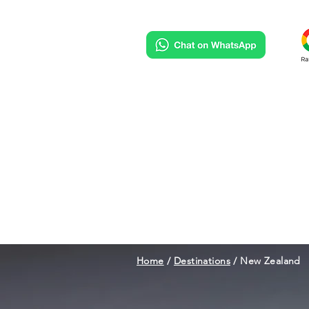
HOME
DESTINATIONS
HO
Home
/
Destinations
/
New Zealand